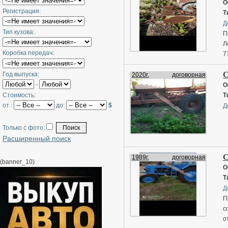
О
Регистрация:
Т
Д
Тип кузова:
П
Л
Коробка передач:
7
С
Год выпуска:
2020г.
договорная
-
О
Стоимость:
Т
от :
до:
$
Д
Только с фото:
Расширенный поиск
С
1989г.
договорная
(banner_10)
О
Т
Д
П
с
о