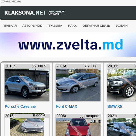
-0.044048070907593
ГЛАВНАЯ
АВТОРЫНОК
ПРАВИЛА
F.A.Q.
ОБРАТНАЯ СВЯЗЬ
УСЛУГИ
2018г.
55 000 $
2016г.
7 700 €
2016г.
1
Porsche Cayenne
Ford C-MAX
BMW X5
2016г.
5 999 €
2006г.
договорная
2021г.
3