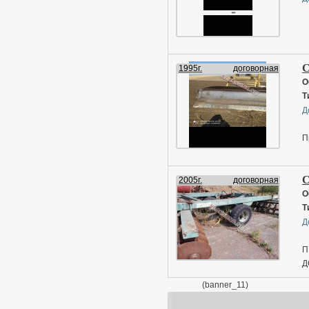
С
1995г.
договорная
О
Т
Д
П
С
2005г.
договорная
О
Т
Д
П
Д
(banner_11)