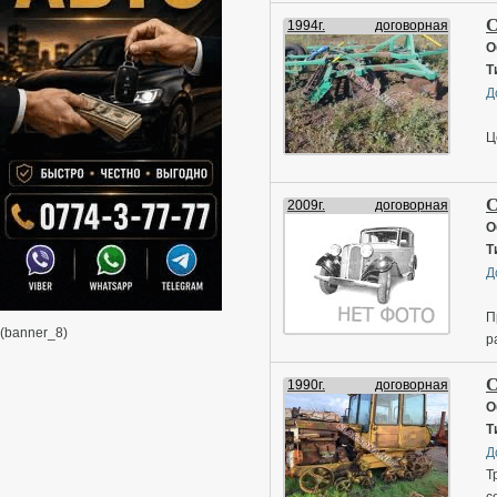
С
1994г.
договорная
О
Т
Д
Ц
С
2009г.
договорная
О
Т
Д
П
(banner_8)
р
С
1990г.
договорная
О
Т
Д
Т
с