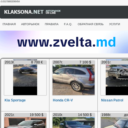
-0.031708002090454
ГЛАВНАЯ
АВТОРЫНОК
ПРАВИЛА
F.A.Q.
ОБРАТНАЯ СВЯЗЬ
УСЛУГИ
2013г.
8 700 €
2007г.
7 100 $
2001г.
Kia Sportage
Honda CR-V
Nissan Patrol
2021г.
19 500 $
2010г.
14 500 $
1988г.
до