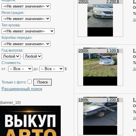
Модель:
L
2002г.
2 200 $
О
Регистрация:
Т
Д
Тип кузова:
Коробка передач:
L
Год выпуска:
2000г.
1 100 $
-
О
Стоимость:
Т
от :
до:
$
Д
Только с фото:
Расширенный поиск
L
1999г.
1 200 $
(banner_10)
О
Т
Д
Р