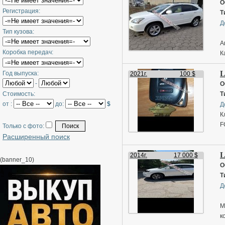
О
Регистрация:
Т
Д
Тип кузова:
А
Коробка передач:
К
в
L
Год выпуска:
И
2021г.
100 $
-
н
О
Стоимость:
Т
от :
до:
$
Д
К
F
Только с фото:
Расширенный поиск
L
L
L
2014г.
17 000 $
(banner_10)
L
О
L
Т
L
Д
L
М
к