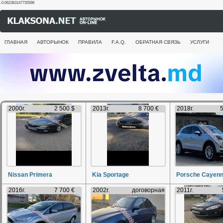
-0.062363147735596
ГЛАВНАЯ
АВТОРЫНОК
ПРАВИЛА
F.A.Q.
ОБРАТНАЯ СВЯЗЬ
УСЛУГИ
2000г.
2 500 $
2013г.
8 700 €
2018г.
5
Nissan Primera
Kia Sportage
Porsche Cayen
2016г.
7 700 €
2002г.
договорная
2011г.