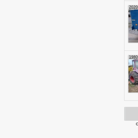
2020г
1980г
С