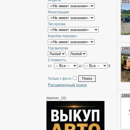
Модель:
2001г
Регистрация:
Тип кузова:
Коробка передач:
Год выпуска:
1990г
-
Стоимость:
от :
до:
$
Только с фото:
Расширенный поиск
1956г
(banner_10)