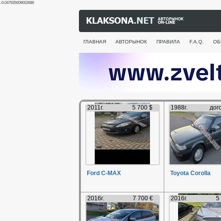
-0.047935009002686
ГЛАВНАЯ
АВТОРЫНОК
ПРАВИЛА
F.A.Q.
ОБ
2011г.
5 700 $
1988г.
дог
Ford C-MAX
Toyota Corolla
2016г.
7 700 €
2016г.
5