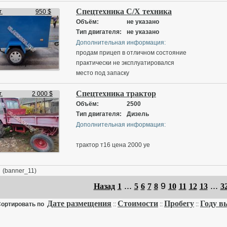
Спецтехника С/Х техника
.
950 $
Объём:
не указано
Тип двигателя:
не указано
Дополнительная информация:
продам прицеп в отличном состояние
практически не эксплуатировался
место под запаску
Рессоры пружины Волга
Спецтехника трактор
Ступица мицубиси
.
2 000 $
усиленный
Объём:
2500
Тип двигателя:
Дизель
Дополнительная информация:
трактор т16 цена 2000 уе
(banner_11)
...
9
...
Назад
1
5
6
7
8
10
11
12
13
3
Дате размещения
Стоимости
Пробегу
Году в
ортировать по
::
::
::