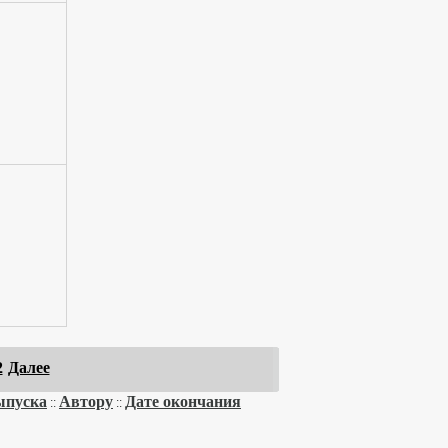
2
Далее
ыпуска
Автору
Дате окончания
::
::