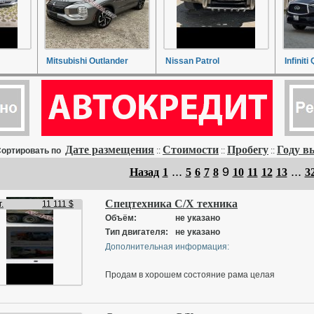
Mitsubishi Outlander
Nissan Patrol
Infiniti
Дате размещения
Стоимости
Пробегу
Году в
ортировать по
::
::
::
...
9
...
Назад
1
5
6
7
8
10
11
12
13
3
Спецтехника С/Х техника
.
11 111 $
Объём:
не указано
Тип двигателя:
не указано
Дополнительная информация:
Продам в хорошем состояние рама целая