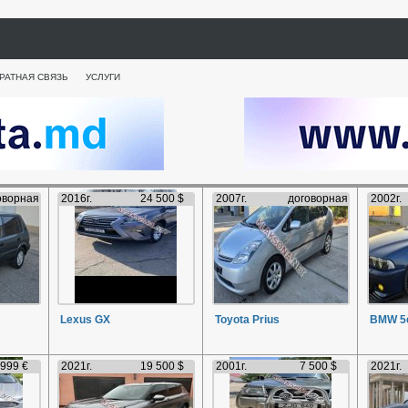
РАТНАЯ СВЯЗЬ
УСЛУГИ
оворная
2016г.
24 500 $
2007г.
договорная
2002г.
Lexus GX
Toyota Prius
BMW 5e
 999 €
2021г.
19 500 $
2001г.
7 500 $
2021г.