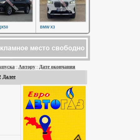
 QX50
BMW X3
ыпуска
Автору
Дате окончания
::
::
2
Далее