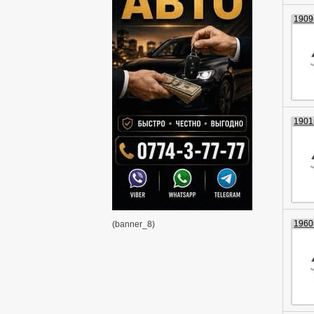
1909г
1901г
1960г
(banner_8)