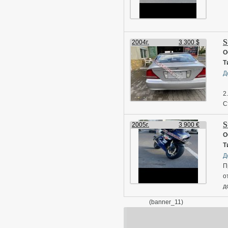
S
2004г.
3 300 $
О
Т
Д
2
С
В
S
2005г.
3 900 €
О
Т
Д
П
о
д
(banner_11)