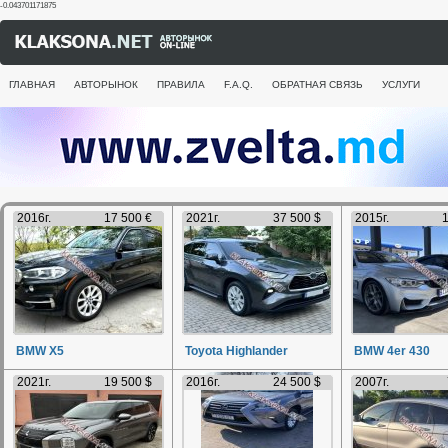
-0.043701171875
ГЛАВНАЯ
АВТОРЫНОК
ПРАВИЛА
F.A.Q.
ОБРАТНАЯ СВЯЗЬ
УСЛУГИ
2016г.
17 500 €
2021г.
37 500 $
2015г.
1
BMW X5
Toyota Highlander
BMW 4er 430
2021г.
19 500 $
2016г.
24 500 $
2007г.