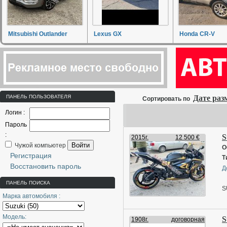
Mitsubishi Outlander
Lexus GX
Honda CR-V
ПАНЕЛЬ ПОЛЬЗОВАТЕЛЯ
Дате ра
Сортировать по
Логин :
Пароль
:
S
2015г.
12 500 €
Войти
Чужой компьютер
О
Регистрация
Т
Восстановить пароль
Д
ПАНЕЛЬ ПОИСКА
S
Марка автомобиля :
Н
Модель:
S
с
1908г.
договорная