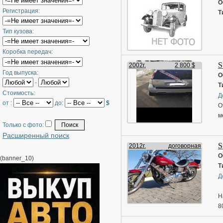
О
Регистрация:
Т
Тип кузова:
Коробка передач:
S
2002г.
2 800 $
Год выпуска:
О
-
Т
Стоимость:
Д
от :
до:
$
О
м
Только с фото:
Расширенный поиск
S
2012г.
договорная
О
(banner_10)
Т
Д
H
8