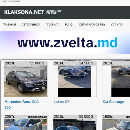
-0.024233102798462
ГЛАВНАЯ
АВТОРЫНОК
ПРАВИЛА
F.A.Q.
ОБРАТНАЯ СВЯЗЬ
УСЛУГИ
2023г.
55 000 $
2016г.
24 500 $
2013г.
Mercedes-Benz GLC
Lexus GX
Kia Sportage
300
2007г.
договорная
2018г.
55 000 $
1988г.
до