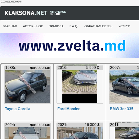
-0.029295206069946
ГЛАВНАЯ
АВТОРЫНОК
ПРАВИЛА
F.A.Q.
ОБРАТНАЯ СВЯЗЬ
УСЛУГИ
1988г.
договорная
2016г.
5 999 €
2007г.
1
Toyota Corolla
Ford Mondeo
BMW 3er 335
2024г.
договорная
2021г.
16 300 $
2011г.