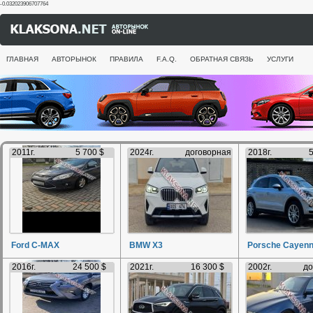
-0.032023906707764
ГЛАВНАЯ
АВТОРЫНОК
ПРАВИЛА
F.A.Q.
ОБРАТНАЯ СВЯЗЬ
УСЛУГИ
2011г.
5 700 $
2024г.
договорная
2018г.
5
Ford C-MAX
BMW X3
Porsche Cayen
2016г.
24 500 $
2021г.
16 300 $
2002г.
до