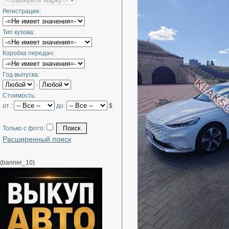
Регистрация:
Тип кузова:
Коробка передач:
Год выпуска:
-
Стоимость:
от :
до:
$
Только с фото:
Расширенный поиск
(banner_10)