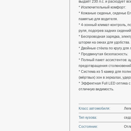
выдаёт 230 л.с. и расходует вс
* Исключительный комфорт:
* Кожаные сиденья, сиденье Er
памятью для водителя.
* 4-зонный климат-контроль, п
руля, подогрев задних сидений
* Беспроводная зарядка, элек
шторки на окнах для удобства.
* Двойные стёкла по кругу дл
* Продвинутая безопасность:
* Полный пакет ассистентов: 
предотвращения столкновений 
* Система из 5 камер для полн
(мёртвых) зон в зеркалах, уде
* Эффектная Full LED оптика 
отличную видимость.
Класс автомобиля:
Лег
Тип кузова:
сед
Состояние:
Отл