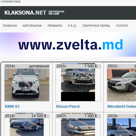
-0.029484987258911
ГЛАВНАЯ
АВТОРЫНОК
ПРАВИЛА
F.A.Q.
ОБРАТНАЯ СВЯЗЬ
УСЛУГИ
2024г.
договорная
2001г.
7 500 $
2021г.
1
BMW X3
Nissan Patrol
Mitsubishi Outla
2016г.
24 500 $
2007г.
7 300 $
2015г.
1