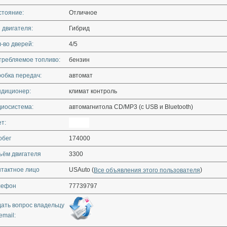
стояние:
Отличное
 двигателя:
Гибрид
-во дверей:
4/5
требляемое топливо:
бензин
обка передач:
автомат
ндиционер:
климат контроль
диосистема:
автомагнитола CD/MP3 (с USB и Bluetooth)
т:
обег
174000
ъём двигателя
3300
нтактное лицо
USAuto (
)
Все объявления этого пользователя
лефон
77739797
дать вопрос владельцу
email: