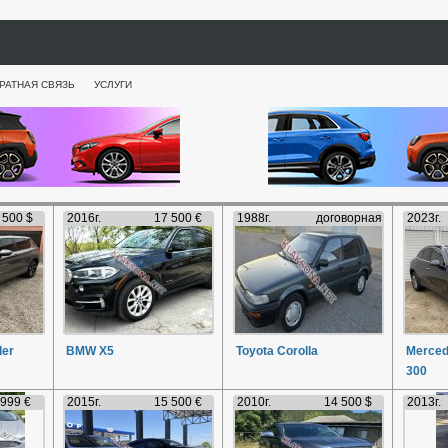
РАТНАЯ СВЯЗЬ
УСЛУГИ
 500 $
2016г.
17 500 €
1988г.
договорная
2023г.
der
BMW X5
Toyota Corolla
Merced
300
 999 €
2015г.
15 500 €
2010г.
14 500 $
2013г.