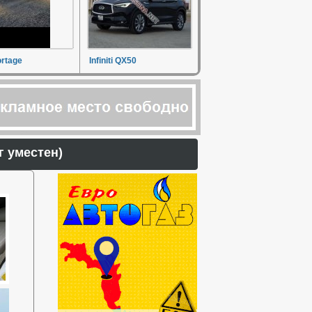
ortage
Infiniti QX50
орг уместен)