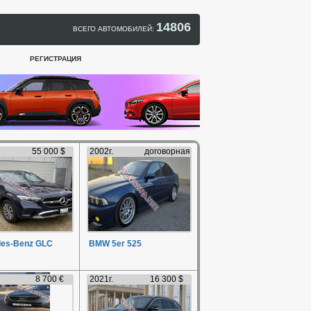
14806
ВСЕГО АВТОМОБИЛЕЙ:
РЕГИСТРАЦИЯ
55 000 $
2002г.
договорная
es-Benz GLC
BMW 5er 525
8 700 €
2021г.
16 300 $