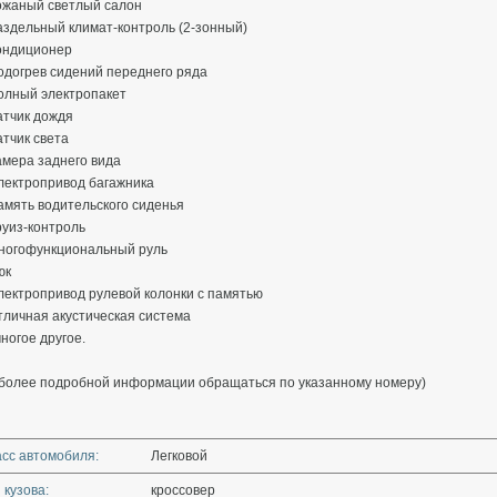
Кожаный светлый салон
аздельный климат-контроль (2-зонный)
Кондиционер
одогрев сидений переднего ряда
олный электропакет
атчик дождя
атчик света
амера заднего вида
лектропривод багажника
амять водительского сиденья
руиз-контроль
Многофункциональный руль
юк
лектропривод рулевой колонки с памятью
тличная акустическая система
ногое другое.
 более подробной информации обращаться по указанному номеру)
асс автомобиля:
Легковой
 кузова:
кроссовер