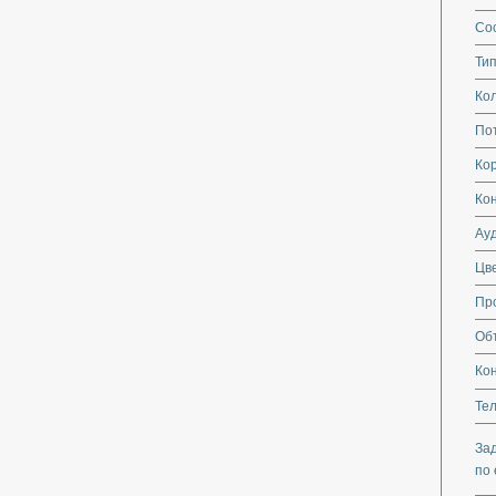
Со
Тип
Кол
По
Кор
Ко
Ау
Цве
Пр
Об
Ко
Те
За
по 