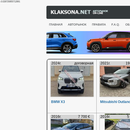
-0.028720855712891
ГЛАВНАЯ
АВТОРЫНОК
ПРАВИЛА
F.A.Q.
ОБ
2024г.
договорная
2021г.
19
BMW X3
Mitsubishi Outlan
2016г.
7 700 €
2016г.
5