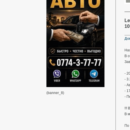
Le
10
До
Нах
В о
Зав
- 2
- 3
- А
- 1
(banner_8)
- 
!!!
В м
По