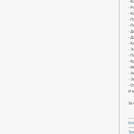
⁃ 
⁃ Р
⁃ 
- П
⁃ П
- Д
- Д
- К
⁃ Э
⁃ П
⁃ К
⁃ 
⁃ Л
⁃ Э
⁃ О
И м
За
Кл
Тип