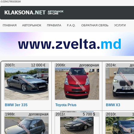
-0.029417991638184
ГЛАВНАЯ
АВТОРЫНОК
ПРАВИЛА
F.A.Q.
ОБРАТНАЯ СВЯЗЬ
УСЛУГИ
2007г.
12 000 €
2006г.
договорная
2024г.
до
BMW 3er 335
Toyota Prius
BMW X3
1988г.
договорная
2011г.
5 700 $
2010г.
1